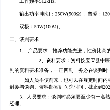
工作频率
512kHz.
输出功率 电切：
250W(500
Ω
)
， 普凝：
12
双极：
50W(100
Ω
)
。
二、谈判要求
1
、 产品要求：推荐功能先进，性价比高
2
、资料要求：资料按
宝应县中医
判的资料要求准备，一正四副，务必在谈判时
如人员不便前来，也可以在规定时间内
封参与谈判。资料邮寄到医院时间，截止到
20
3
、人员要求：谈判时必须要至少有一名
经理。