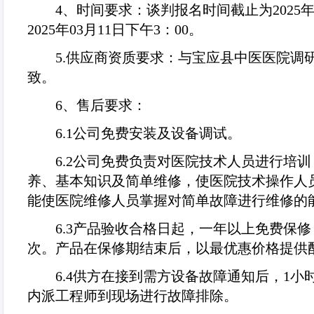
4
、时间要求：谈判报名时间截止为
2025
2025
年
03
月
11
日下午
3
：
00
。
5.
供应商资质要求：与宝应县中医医院调
致。
6
、售后要求：
6.1
公司免费安装及设备调试。
6.2
公司免费负责对医院技术人员进行培训
养、基本知识及简单维修，使医院技术操作人
能使医院维修人员掌握对简单故障进行维修的
6.3
产品验收合格日起，一年以上免费保修
次。产品在保修期结束后，以最优惠价格提供
6.4
供方在接到需方设备故障通知后，
1
小
内派工程师到现场进行故障排除。