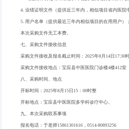
4.
业绩证明文件（提供近三年内，相似项目省内医院
5.
用户名单（提供最近三年内相似项目的在用用户）
本次采购文件无工本费。
七、采购文件接收信息
采购文件接收及报名截止时间：
2025
年
8
月
1
4
日
17:
3
0
采购文件接收地点：宝应县中医医院
门诊楼
4
楼
412
室
八、采购时间、地点
开标时间：
2025
年
8
月
15
日
1
5
：
0
0
时整
开标地点：宝应县中医医院多学科诊疗中心。
九、本次采购联系事项
报名电话：于老师
15861301616
，
0514-80893256