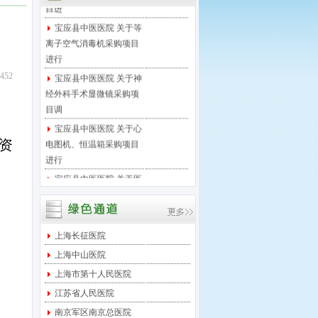
宝应县中医医院 关于等
离子空气消毒机采购项目
进行
宝应县中医医院 关于神
452
经外科手术显微镜采购项
目调
宝应县中医医院 关于心
电图机、恒温箱采购项目
资
进行
宝应县中医医院 关于医
保移动支付微信接口项目
进行
宝应县中医医院 关于足
底泵采购项目进行院内竞
上海长征医院
争性
上海中山医院
宝应县中医医院 关于西
上海市第十人民医院
门子DR维修保养服务项目
江苏省人民医院
采
南京军区南京总医院