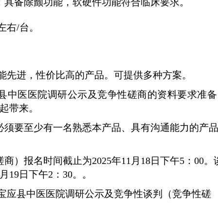
：具备除颤功能，软硬件功能符合临床要求。
左右
/
台。
功能先进，性价比高的产品。可提供多种方案。
县中医医院调研公示及竞争性磋商的资料要求准备
起带来。
必须要至少有一名熟悉本产品、具有沟通能力的产
磋商）报名时间截止为
2025
年
11
月
18
日下午
5
：
00
。
月
19
日下午
2
：
30
。。
宝应县中医医院调研公示及竞争性谈判（竞争性磋