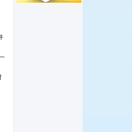
并
一
时