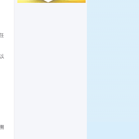
任
以
溯