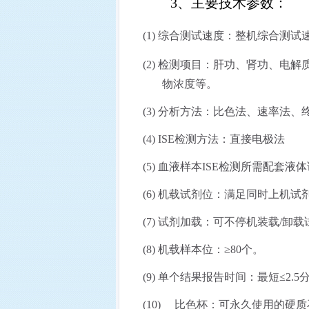
3、
主要技术参数：
(1)
综合测试速度：整机综合测试速
(2)
检测项目：肝功、肾功、电解
物浓度等。
(3)
分析方法：比色法、速率法、
(4)
ISE
检测方法：直接电极法
(5)
血液样本
ISE
检测所需配套液体
(6)
机载试剂位：满足同时上机试剂
(7)
试剂加载：可不停机装载
/
卸载
(8)
机载样本位：≥
80
个。
(9)
单个结果报告时间：最短≤
2.5
(10)
比色杯：可永久使用的硬质