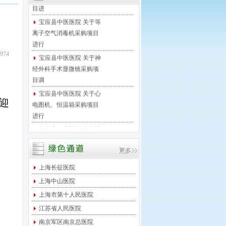
宝应县中医医院 关于等
离子空气消毒机采购项目
进行
宝应县中医医院 关于神
974
经外科手术显微镜采购项
目调
宝应县中医医院 关于心
电图机、恒温箱采购项目
迎
进行
宝应县中医医院 关于医
保移动支付微信接口项目
进行
宝应县中医医院 关于足
底泵采购项目进行院内竞
上海长征医院
争性
上海中山医院
宝应县中医医院 关于西
上海市第十人民医院
门子DR维修保养服务项目
江苏省人民医院
采
南京军区南京总医院