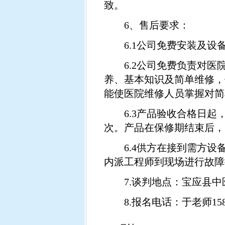
致。
6
、售后要求：
6.1
公司免费安装及设
6.2
公司免费负责对医
养、基本知识及简单维修，
能使医院维修人员掌握对简
6.3
产品验收合格日起
次。产品在保修期结束后，
6.4
供方在接到需方设
内派工程师到现场进行故障
7.
谈判地点：宝应县中
8.
报名电话：于老师
15