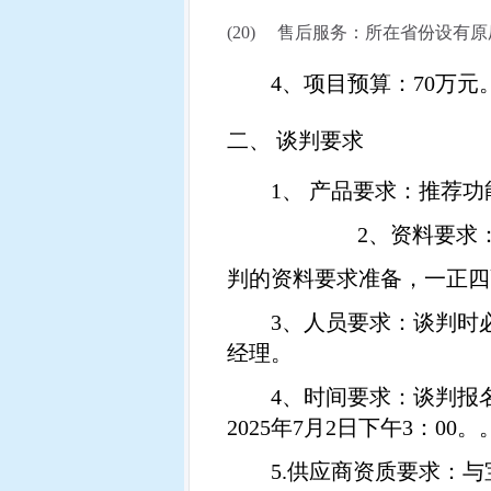
(20)
售后服务：所在省份设有原
4、
项目预算：
70
万元
二、
谈判要求
1
、 产品要求：推荐
2
、资料要求
判的资料要求准备，一正四
3
、人员要求：谈判时
经理。
4
、时间要求：谈判报
2025
年
7
月
2
日下午
3
：
00
。
5.
供应商资质要求：与