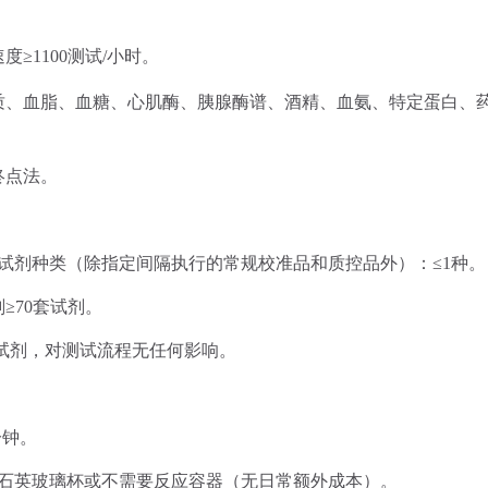
度≥
1100
测试
/
小时。
质、血脂、血糖、心肌酶、胰腺酶谱、酒精、血氨、特定蛋白、
终点法。
试剂种类（除指定间隔执行的常规校准品和质控品外）：≤
1
种。
≥
70
套试剂。
试剂，对测试流程无任何影响。
分钟。
石英玻璃杯或不需要反应容器（无日常额外成本）。