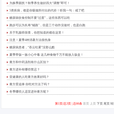
为换季困扰？秋季养生做好四大“调整”即可！
5类疾病，都是你吸烟所付出的代价！听我一句：戒了吧
糖尿病饮食控制不要“过度”，这些东西可以吃
跑步可以为长寿“铺路”，但是三个动作没做对，也是白跑
关于乳腺癌筛查，你想知道的都在这里！
注意！夏季4种消暑方法很伤身
糖尿病患者，“吞云吐雾”没那么酷
夏季带饭一族小心中毒 这几种食物千万不能放入饭盒！
膏方和中药汤剂有什么区别？
膏方进补有哪些禁忌？
亚健康的人吃膏方效果好吗？
膏方受追捧 你吃对方法了吗？
冬季哪些人适宜进补膏方呢？
第1页
/总3页 | 总66条
首页
上页
下页
尾页
转