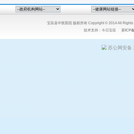
宝应县中医医院 版权所有 Copyright © 2014 All Ri
技术支持：
今日宝应
苏ICP
苏公网安备 32
友情链接:
今日宝应网
宝应人民医院
宝应县中医医院
江苏宝粮
嘉矿冶设备有限公司
扬州希塔尔电气设备有限公司
竹痴-陆又桥
星科技有限公司
扬州市花仙子食品有限公司
宝应人才招聘网
江
江苏报广新闻网