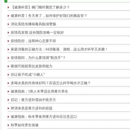
【健康科普】幽门螺杆菌您了解多少？
健康科普丨冬天来了，如何保护好我们的脑血管？
消化系统传播病毒风险须警惕
疫情高发期 这份预防攻略一定收好
疫情防控，这两种心态要不得
家庭消毒的正确方法：84消毒液、酒精…这么用才科学又杀菌！
疫情期间，为什么要强调“勤洗手”？
吸烟可能损害抗皮肤癌能力
别让孩子吃成“小糖人”
多喝水真的对身体好吗？应该怎么科学喝水才正确？
健康指南：5类人冬季适合用膏方养生
切记：膏方进补需由中医开方
辨清体质是膏方进补的前提
健康指南：秋冬季食用膏方进补应注意忌口
秋季如何养生保健