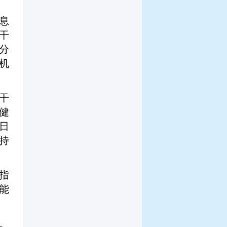
息
干
分
机
干
健
日
持
指
能
。