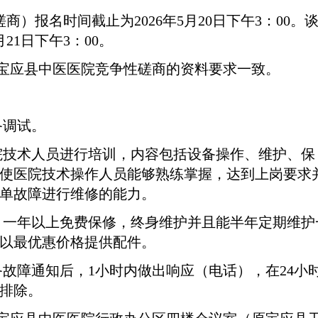
磋商）报名时间截止为
2026
年
5
月
20
日下午
3
：
00
。
月
21
日下午
3
：
00
。
宝应县中医医院竞争性磋商的资料要求一致。
备调试。
院技术人员进行培训，内容包括设备操作、维护、保
使医院技术操作人员能够熟练掌握，达到上岗要求
单故障进行维修的能力。
，一年以上免费保修，终身维护并且能半年定期维护
以最优惠价格提供配件。
备故障通知后，
1
小时内做出响应（电话），在
24
小
排除。