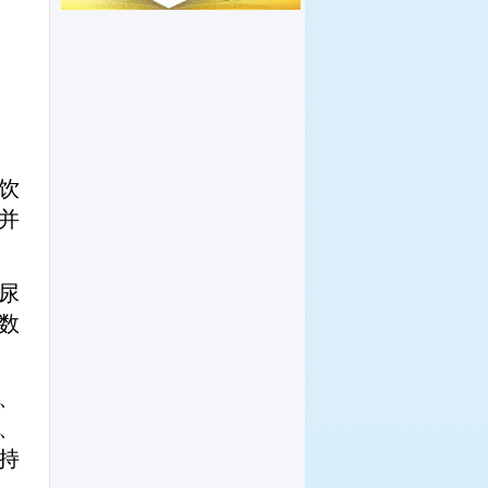
饮
并
尿
数
、
、
持