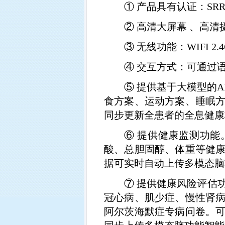
①
产品具有认证：
SR
②
高清大屏幕 、高清
③
无线功能：
WIFI 2.
④
交互方式：可通过
⑤
提供基于大模型的
A
食方案、运动方案、睡眠
同步更新全患者的全息健康
⑥
提供健康监测功能
酸、总胆固醇、体重等健
据可实时自动上传多模态脑
⑦
提供健康风险评估
冠心病、肌少症、慢性肾
阿尔茨海默症专病问卷。