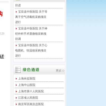
目进
宝应县中医医院 关于等
购
离子空气消毒机采购项目
进行
宝应县中医医院 关于神
经外科手术显微镜采购项
29
目调
宝应县中医医院 关于心
电图机、恒温箱采购项目
进行
磋
宝应县中医医院 关于医
保移动支付微信接口项目
进行
宝应县中医医院 关于足
上海长征医院
底泵采购项目进行院内竞
争性
上海中山医院
宝应县中医医院 关于西
上海市第十人民医院
门子DR维修保养服务项目
江苏省人民医院
采
南京军区南京总医院