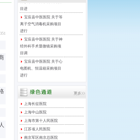
目进
宝应县中医医院 关于等
离子空气消毒机采购项目
进行
51
宝应县中医医院 关于神
经外科手术显微镜采购项
目调
商
宝应县中医医院 关于心
电图机、恒温箱采购项目
进行
宝应县中医医院 关于医
保移动支付微信接口项目
格
进行
宝应县中医医院 关于足
上海长征医院
底泵采购项目进行院内竞
上海中山医院
争性
上海市第十人民医院
人
宝应县中医医院 关于西
江苏省人民医院
门子DR维修保养服务项目
南京军区南京总医院
采